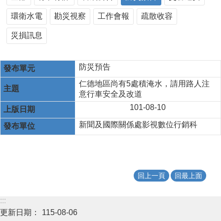
環衛水電
勘災視察
工作會報
疏散收容
災損訊息
防災預告
仁德地區尚有5處積淹水，請用路人注
意行車安全及改道
101-08-10
新聞及國際關係處影視數位行銷科
回上一頁
回最上面
:::
更新日期：
115-08-06