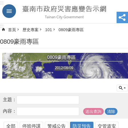
:::
跳到主要內容區塊
:::
首頁
歷史專案
101
0809豪雨專區
0809豪雨專區
0809豪雨專區
2012/08/09
主題：
內容：
全部
停班停課
警戒公告
防災預告
交管道安