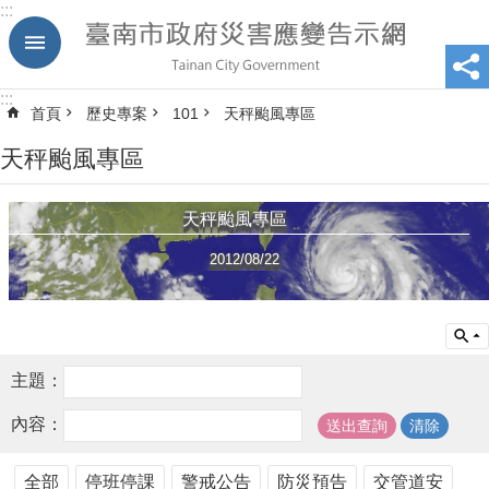
:::
跳到主要內容區塊
:::
首頁
歷史專案
101
天秤颱風專區
天秤颱風專區
天秤颱風專區
2012/08/22
主題：
內容：
全部
停班停課
警戒公告
防災預告
交管道安