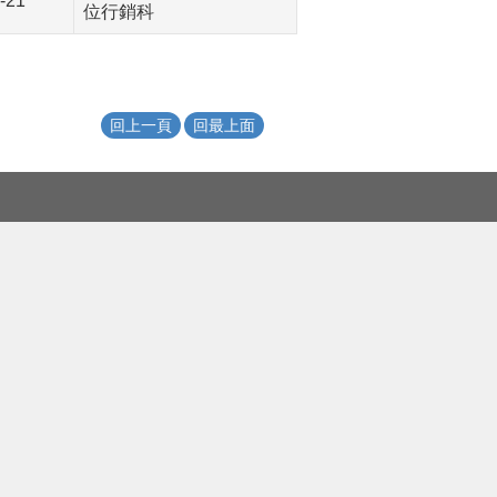
-21
位行銷科
回上一頁
回最上面