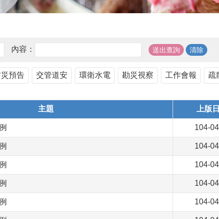
內容：
防災預告
交管道安
環衛水電
勘災視察
工作會報
疏
主題
上版
病例
104-04
病例
104-04
病例
104-04
病例
104-04
病例
104-04