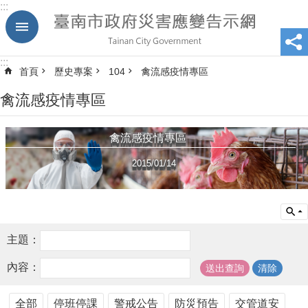
:::
跳到主要內容區塊
:::
首頁
歷史專案
104
禽流感疫情專區
禽流感疫情專區
禽流感疫情專區
2015/01/14
主題：
內容：
全部
停班停課
警戒公告
防災預告
交管道安