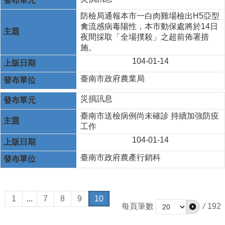
防檢局通報本市一白肉雞場檢出H5亞型
禽流感病毒陽性，本市動保處將於14日
夜間採取「全場撲殺」之超前佈署措
施。
104-01-14
臺南市政府農業局
災損訊息
臺南市送檢病例尚未確診 持續加強防疫
工作
104-01-14
臺南市政府農產行銷科
1
...
7
8
9
10
每頁筆數
/
192