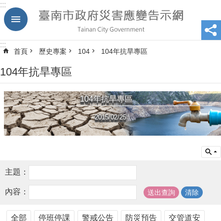
:::
跳到主要內容區塊
:::
首頁
歷史專案
104
104年抗旱專區
104年抗旱專區
104年抗旱專區
2015/02/25
主題：
內容：
全部
停班停課
警戒公告
防災預告
交管道安