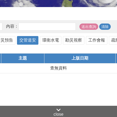
內容：
防災預告
交管道安
環衛水電
勘災視察
工作會報
疏
主題
上版日期
查無資料
close