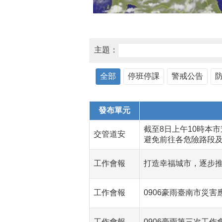
主題：
全部
停班停課
警戒公告
發布單元
截至8日上午10時本
交管道安
避免前往各危險路段
工作會報
打造幸福城市，逐步
工作會報
0906豪雨臺南市災
工作會報
0906豪雨第三次工作