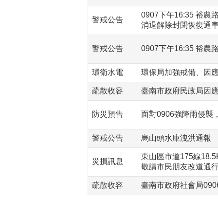
0907下午16:35 
警戒公告
消退解除封閉恢復通
警戒公告
0907下午16:35 
環衛水電
環保局加強戒備、因
疏散收容
臺南市政府民政局因應
防災預告
面對0906強降雨侵
警戒公告
烏山頭水庫洩洪通報
東山區市道175線18
災損訊息
敬請市民朋友改道通
疏散收容
臺南市政府社會局09