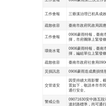
工作會報
三爺溪治理已初具成
疏散收容
臺南市政府民政局因應
0906豪雨特報，臺
工作會報
揮，市府團隊上緊發
0906豪雨特報，臺
環衛水電
揮，編組單位上緊發
疏散收容
臺南市政府社會局09
災損訊息
0906豪雨造成農損情
因受持續大雨影響，截
交管道安
置如下，敬請本市市
通行安全。
09071630安中路
警戒公告
達封路標準，尚可通