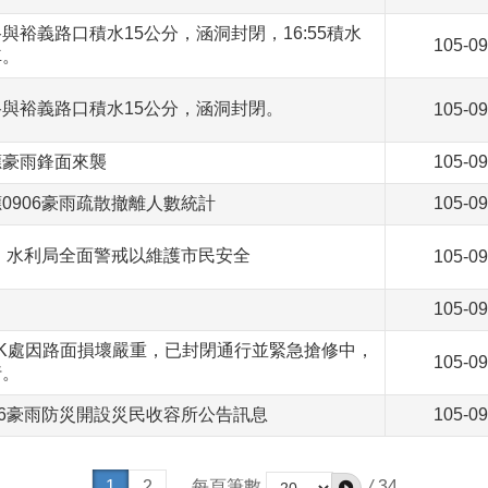
裕農路與裕義路口積水15公分，涵洞封閉，16:55積水
105-09
車。
裕農路與裕義路口積水15公分，涵洞封閉。
105-09
應豪雨鋒面來襲
105-09
0906豪雨疏散撤離人數統計
105-09
襲，水利局全面警戒以維護市民安全
105-09
105-09
.5K處因路面損壞嚴重，已封閉通行並緊急搶修中，
105-09
行。
06豪雨防災開設災民收容所公告訊息
105-09
1
2
每頁筆數
/
34