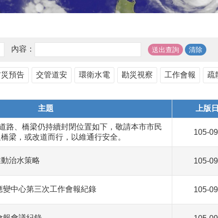
內容：
防災預告
交管道安
環衛水電
勘災視察
工作會報
疏
主題
上版
市道路、橋梁仍持續封閉位置如下，敬請本市市民
105-09
及橋梁，或改道而行，以維通行安全。
推動治水策略
105-09
害應變中心第三次工作會報紀錄
105-09
會報會議紀錄