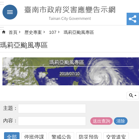
:::
跳到主要內容區塊
:::
首頁
歷史專案
107
瑪莉亞颱風專區
瑪莉亞颱風專區
瑪莉亞颱風專區
2018/07/10
主題：
內容：
全部
停班停課
警戒公告
防災預告
交管道安