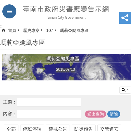
:::
跳到主要內容區塊
:::
首頁
歷史專案
107
瑪莉亞颱風專區
瑪莉亞颱風專區
瑪莉亞颱風專區
2018/07/10
主題：
內容：
全部
停班停課
警戒公告
防災預告
交管道安