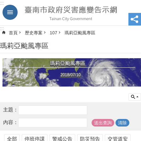
:::
跳到主要內容區塊
:::
首頁
歷史專案
107
瑪莉亞颱風專區
瑪莉亞颱風專區
瑪莉亞颱風專區
2018/07/10
主題：
內容：
全部
停班停課
警戒公告
防災預告
交管道安