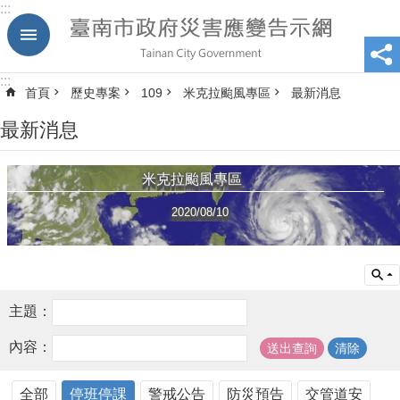
:::
跳到主要內容區塊
:::
首頁
歷史專案
109
米克拉颱風專區
最新消息
最新消息
米克拉颱風專區
2020/08/10
主題：
內容：
全部
停班停課
警戒公告
防災預告
交管道安