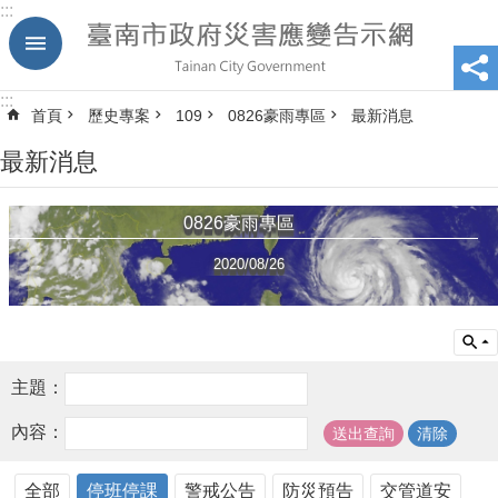
:::
跳到主要內容區塊
:::
首頁
歷史專案
109
0826豪雨專區
最新消息
最新消息
0826豪雨專區
2020/08/26
主題：
內容：
全部
停班停課
警戒公告
防災預告
交管道安