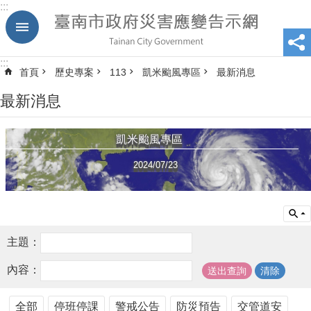
:::
跳到主要內容區塊
:::
首頁
歷史專案
113
凱米颱風專區
最新消息
最新消息
凱米颱風專區
2024/07/23
主題：
內容：
全部
停班停課
警戒公告
防災預告
交管道安