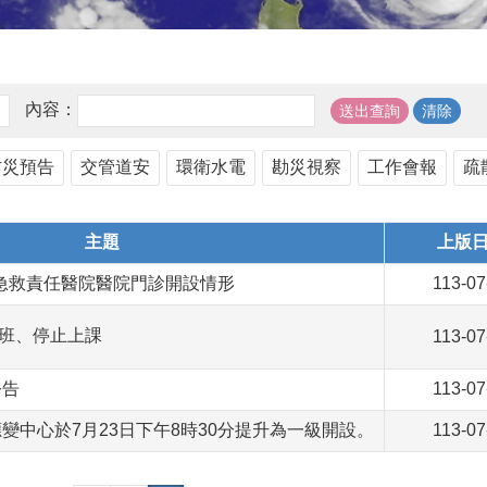
內容：
防災預告
交管道安
環衛水電
勘災視察
工作會報
疏
主題
上版
南市急救責任醫院醫院門診開設情形
113-07
上班、停止上課
113-07
公告
113-07
變中心於7月23日下午8時30分提升為一級開設。
113-07