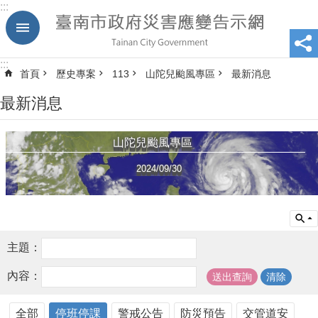
:::
跳到主要內容區塊
:::
首頁
歷史專案
113
山陀兒颱風專區
最新消息
最新消息
山陀兒颱風專區
2024/09/30
主題：
內容：
全部
停班停課
警戒公告
防災預告
交管道安