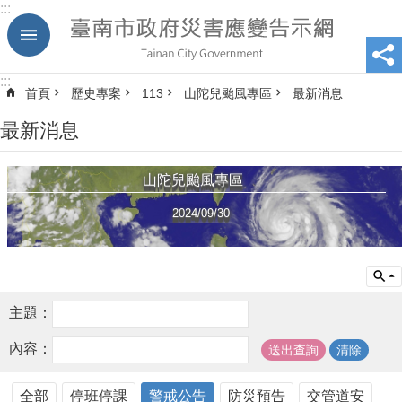
:::
跳到主要內容區塊
:::
首頁
歷史專案
113
山陀兒颱風專區
最新消息
最新消息
山陀兒颱風專區
2024/09/30
主題：
內容：
全部
停班停課
警戒公告
防災預告
交管道安