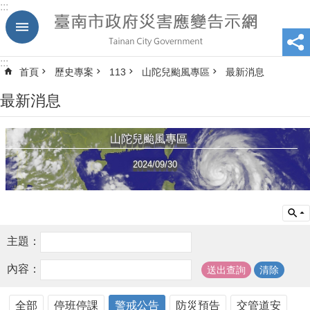
:::
跳到主要內容區塊
:::
首頁
歷史專案
113
山陀兒颱風專區
最新消息
最新消息
山陀兒颱風專區
2024/09/30
主題：
內容：
全部
停班停課
警戒公告
防災預告
交管道安