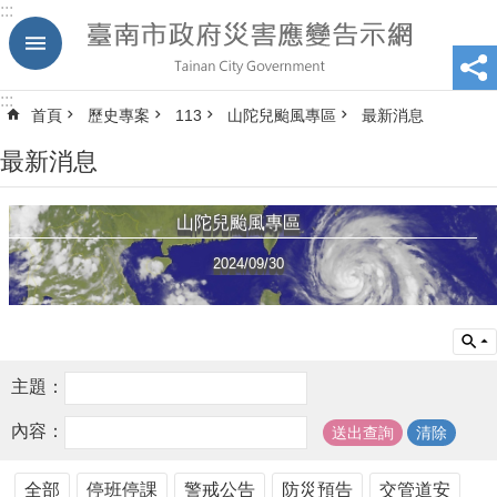
:::
跳到主要內容區塊
:::
首頁
歷史專案
113
山陀兒颱風專區
最新消息
最新消息
山陀兒颱風專區
2024/09/30
主題：
內容：
全部
停班停課
警戒公告
防災預告
交管道安