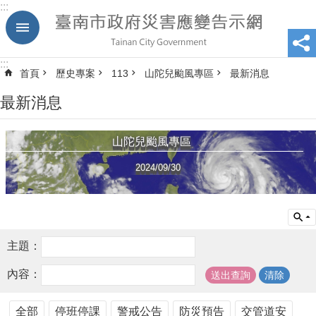
:::
跳到主要內容區塊
:::
首頁
歷史專案
113
山陀兒颱風專區
最新消息
最新消息
山陀兒颱風專區
2024/09/30
主題：
內容：
全部
停班停課
警戒公告
防災預告
交管道安