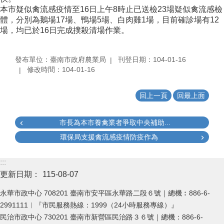
本市疑似禽流感疫情至16日上午8時止已送檢23場疑似禽流感檢
體，分別為鵝場17場、鴨場5場、白肉雞1場，目前確診場有12
場，均已於16日完成撲殺清場作業。
發布單位：臺南市政府農業局
刊登日期：104-01-16
修改時間：104-01-16
回上一頁
回最上面
市長為本市養禽業者爭取中央補助...
環保局支援禽流感疫情防疫作為
:::
更新日期：
115-08-07
永華市政中心 708201 臺南市安平區永華路二段６號｜總機︰886-6-
2991111︱『市民服務熱線：1999（24小時服務專線）』
民治市政中心 730201 臺南市新營區民治路３６號｜總機：886-6-