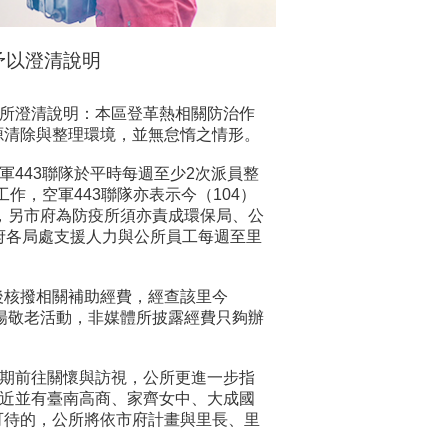
予以澄清說明
公所澄清說明：本區登革熱相關防治作
源清除與整理環境，並無怠惰之情形。
軍443聯隊於平時每週至少2次派員整
作，空軍443聯隊亦表示今（104）
，另市府為防疫所須亦責成環保局、公
府各局處支援人力與公所員工每週至里
後核撥相關補助經費，經查該里今
陽敬老活動，非媒體所披露經費只夠辦
定期前往關懷與訪視，公所更進一步指
鄰近並有臺南高商、家齊女中、大成國
可待的，公所將依市府計畫與里長、里