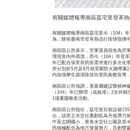
有關媒體報導南區荔宅里登革熱
有關媒體報導南區荔宅里今（104）
為，除依臺南市登革熱流行疫情指揮
南區區公所表示，空軍退員宿舍為空軍
理宿舍內外環境，而今（104）年登革
年已配合張里長防疫需求進行多次化學
所分別於5月及9月就里鄰防火牆專
內加強孳生源清除並向里民衛教宣導
南區區公所強調，里基層建設暨精神
（104）年已辦理（或核准）2次外
1場重陽敬老活動。
南區區公所指出，荔宅里目前設籍15
出，該里之水交社重劃區為升值潛力無
中及志開國小，更有水交社公園及原
民積極配合為地方發展努力，共創雙