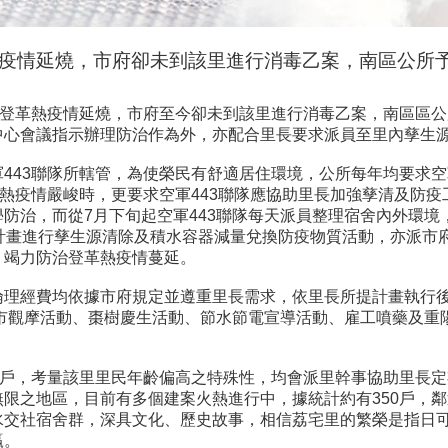
疫情延燒，市府卻未到該里進行消毒乙案，南區公所
年登革熱疫情延燒，市府至今卻未到該里進行消毒乙案，南區區
中心會議指示辦理防治作為外，亦配合里長要求派員至里內孳生
443聯隊所轄管，為使榮民有舒適居住環境，公所每年均要求空
熱疫情嚴峻時，更要求空軍443聯隊應協助里長加強孳清及防疫工
防治，而從7月下旬起空軍443聯隊每天派員整理宿舍內外環境
案計畫進行孳生源清除及積水容器減量兌換防疫物質活動，亦派市
，竭力防治登革熱疫情蔓延。
倫理經費均依據市府規定並遵重里長需求，依里長所提計畫執行
縣市觀摩活動、棗樹慶生活動、節水節電宣導活動、雇工噴藥及重
5戶，考量該里里民年齡偏高之特殊性，均會派里幹事協助里長
限之地區，目前有多個建案火熱進行中，據統計約有350戶，
水交社宿舍群，深具文化、歷史故事，相信荔宅里的繁榮是指日
贏。