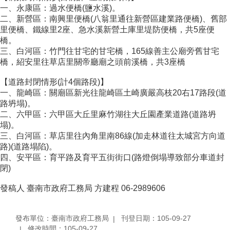
一、永康區：過水便橋(鹽水溪)。
二、新營區：南興里便橋(八翁里通往新營區建業路便橋)、舊部
里便橋、鐵線里2座、急水溪新營土庫里堤防便橋，共5座便
橋。
三、白河區：竹門往甘宅的甘宅橋，165線善主公廟旁舊甘宅
橋，紹安里往草店里關帝廳廟之頭前溪橋，共3座橋
【道路封閉情形(計4個路段)】
一、龍崎區：關廟區新光往龍崎區土崎廣嚴高枝20右17路段(道
路坍塌)。
二、六甲區：六甲區大丘里麻竹湖往大丘園產業道路(道路坍
塌)。
三、白河區：草店里往內角里南86線(加走林道往太城宮方向道
路)(道路塌陷)。
四、安平區：育平路及育平五街街口(路燈倒塌導致部分車道封
閉)
發稿人 臺南市政府工務局 方建程 06-2989606
發布單位：臺南市政府工務局
刊登日期：105-09-27
修改時間：105-09-27