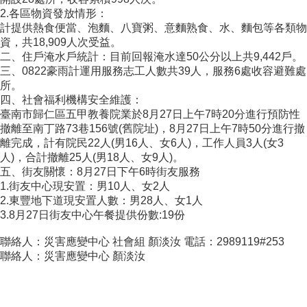
2.各區物資發放情形：
計提供熱食便當、泡麵、八寶粥、意麵熟食、水、麵包等各類物
資，共18,909人次受益。
二、住戶淹水戶統計：目前回報淹水達50公分以上共9,442戶。
三、0822豪雨計運用服務志工人數共39人，服務6處收容避難處
所。
四、社會福利機構安全維護：
臺南市歸仁區五甲教養院業於8月27日上午7時20分進行預防性
撤離至南丁路73巷156號(舊院址)，8月27日上午7時50分進行撤
離完成，計有院民22人(男16人、女6人)，工作人員3人(女3
人)，合計撤離25人(男18人、女9人)。
五、街友關懷：8月27日下午6時街友服務
1.街友中心現安置：男10人、女2人
2.東豐地下道現安置人數：男28人、女1人
3.8月27日街友中心午餐提供份數:19份
聯絡人：災害應變中心 社會組 顏淡汝 電話：2989119#253
聯絡人：災害應變中心 顏淡汝