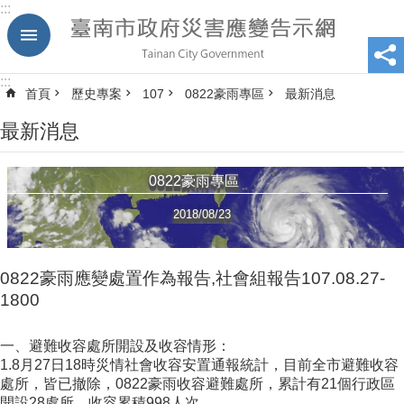
:::
跳到主要內容區塊
:::
首頁
歷史專案
107
0822豪雨專區
最新消息
最新消息
0822豪雨專區
2018/08/23
0822豪雨應變處置作為報告,社會組報告107.08.27-
1800
一、避難收容處所開設及收容情形：
1.8月27日18時災情社會收容安置通報統計，目前全市避難收容
處所，皆已撤除，0822豪雨收容避難處所，累計有21個行政區
開設28處所，收容累積998人次。