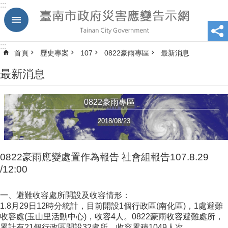
:::
跳到主要內容區塊
:::
首頁
歷史專案
107
0822豪雨專區
最新消息
最新消息
0822豪雨專區
2018/08/23
0822豪雨應變處置作為報告 社會組報告107.8.29
/12:00
一、避難收容處所開設及收容情形：
1.8月29日12時分統計，目前開設1個行政區(南化區)，1處避難
收容處(玉山里活動中心)，收容4人。0822豪雨收容避難處所，
累計有21個行政區開設32處所，收容累積1049人次。