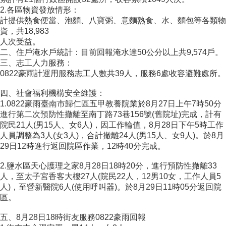
2.各區物資發放情形：
計提供熱食便當、泡麵、八寶粥、意麵熟食、水、麵包等各類物
資，共18,983
人次受益。
二、住戶淹水戶統計：目前回報淹水達50公分以上共9,574戶。
三、志工人力服務：
0822豪雨計運用服務志工人數共39人，服務6處收容避難處所。
四、社會福利機構安全維護：
1.0822豪雨臺南市歸仁區五甲教養院業於8月27日上午7時50分
進行第二次預防性撤離至南丁路73巷156號(舊院址)完成，計有
院民21人(男15人、女6人)，因工作輪值，8月28日下午5時工作
人員調整為3人(女3人)，合計撤離24人(男15人、女9人)。於8月
29日12時進行返回院區作業，12時40分完成。
2.鹽水區天心護理之家8月28日18時20分，進行預防性撤離33
人，至太子宮香客大樓27人(院民22人，12男10女，工作人員5
人)，至營新醫院6人(使用呼叫器)。於8月29日11時05分返回院
區。
五、8月28日18時街友服務0822豪雨回報