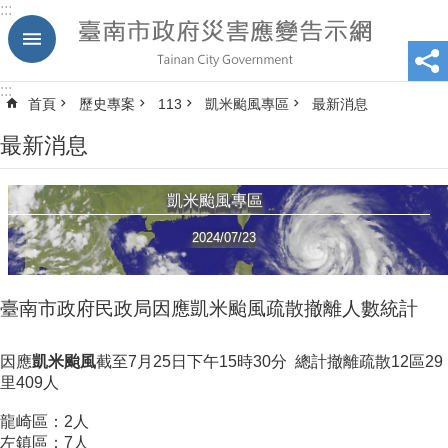
:::
跳到主要內容區塊
:::
首頁
歷史專案
113
凱米颱風專區
最新消息
最新消息
凱米颱風專區
2024/07/23
臺南市政府民政局因應凱米颱風疏散撤離人數統計
因應
凱米颱風
截至7月25日下午15時30分 總計撤離疏散12區29
里409人
龍崎區：2人
左鎮區：7人