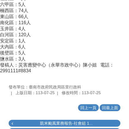
六甲區：5人
楠西區：74人
東山區：66人
南化區：116人
玉井區：4人
白河區：120人
安定區：1人
大內區：6人
後壁區：5人
鹽水區：3人
發稿人：災害應變中心（永華市政中心）陳小姐 電話：
2991111#8834
發布單位：臺南市政府民政局區里行政科
上版日期：113-07-25
修改時間：113-07-25
回上一頁
回最上面
凱米颱風業務報告-社會組 1...