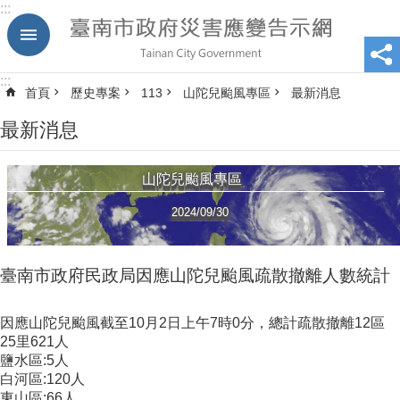
:::
跳到主要內容區塊
:::
首頁
歷史專案
113
山陀兒颱風專區
最新消息
最新消息
山陀兒颱風專區
2024/09/30
臺南市政府民政局因應山陀兒颱風疏散撤離人數統計
因應山陀兒颱風截至10月2日上午7時0分，總計疏散撤離12區
25里621人
鹽水區:5人
白河區:120人
東山區:66人