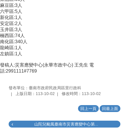
麻豆區:3人
六甲區:5人
新化區:1人
安定區:2人
玉井區:3人
楠西區:74人
南化區:340人
龍崎區:1人
左鎮區:1人
發稿人:災害應變中心(永華市政中心) 王先生 電
話:2991111#7769
發布單位：臺南市政府民政局區里行政科
上版日期：113-10-02
修改時間：113-10-02
回上一頁
回最上面
山陀兒颱風臺南市災害應變中心第...