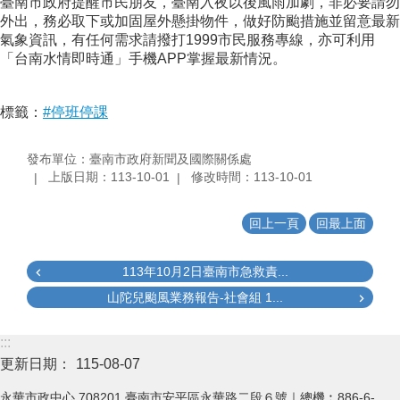
臺南市政府提醒市民朋友，臺南入夜以後風雨加劇，非必要請勿
外出，務必取下或加固屋外懸掛物件，做好防颱措施並留意最新
氣象資訊，有任何需求請撥打1999市民服務專線，亦可利用
「台南水情即時通」手機APP掌握最新情況。
標籤：
#停班停課
發布單位：臺南市政府新聞及國際關係處
上版日期：113-10-01
修改時間：113-10-01
回上一頁
回最上面
113年10月2日臺南市急救責...
山陀兒颱風業務報告-社會組 1...
:::
更新日期：
115-08-07
永華市政中心 708201 臺南市安平區永華路二段６號｜總機︰886-6-