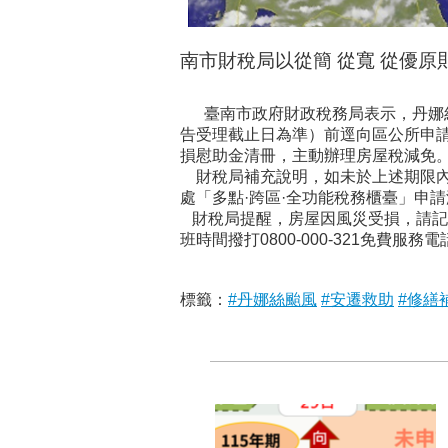
南市財稅局以從簡 從寬 從優
臺南市政府財政稅務局表示，丹娜絲
告受理截止日為準）前逕向區公所申
損慰助金清冊，主動辦理房屋稅減免
財稅局補充說明，如未於上述期限內
處「多點·跨區·全功能稅務櫃臺」申
財稅局提醒，房屋因風災受損，請記得
班時間撥打0800-000-321免費服
標籤：
#丹娜絲颱風
#安遷救助
#修繕