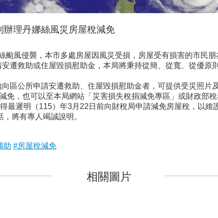
原則辦理丹娜絲風災房屋稅減免
颱風侵襲，本市多處房屋因風災受損，房屋受有損害的市民朋友
請安遷救助或住屋毀損慰助金，本局將秉持從簡、從寬、從優原
。
向區公所申請安遷救助、住屋毀損慰助金者，可提供受災照片及
請減免，也可以至本局網站「災害損失稅捐減免專區」或財政部
最遲明（115）年3月22日前向財稅局申請減免房屋稅，以維
務電話，將有專人竭誠說明。
補助
#房屋稅減免
相關圖片