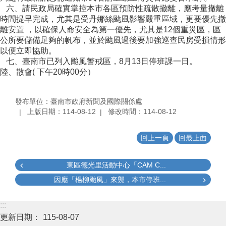
六、請民政局確實掌控本市各區預防性疏散撤離，應考量撤離
時間提早完成，尤其是受丹娜絲颱風影響嚴重區域，更要優先撤
離安置 ，以確保人命安全為第一優先，尤其是12個重災區，區
公所要儲備足夠的帆布，並於颱風過後要加強巡查民房受損情形
以便立即協助。
七、臺南市已列入颱風警戒區，8月13日停班課一日。
陸、散會( 下午20時00分）
發布單位：臺南市政府新聞及國際關係處
上版日期：114-08-12
修改時間：114-08-12
回上一頁
回最上面
東區德光里活動中心「CAM C...
因應「楊柳颱風」來襲，本市停班...
:::
更新日期：
115-08-07