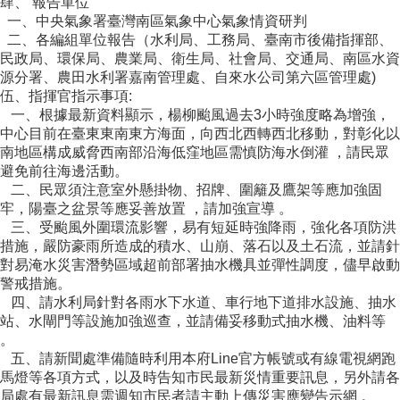
肆、 報告單位
一、中央氣象署臺灣南區氣象中心氣象情資研判
二、各編組單位報告（水利局、工務局、臺南市後備指揮部、
民政局、環保局、農業局、衛生局、社會局、交通局、南區水資
源分署、農田水利署嘉南管理處、自來水公司第六區管理處)
伍、指揮官指示事項:
一、根據最新資料顯示，楊柳颱風過去3小時強度略為增強，
中心目前在臺東東南東方海面，向西北西轉西北移動，對彰化以
南地區構成威脅西南部沿海低窪地區需慎防海水倒灌 ，請民眾
避免前往海邊活動。
二、民眾須注意室外懸掛物、招牌、圍籬及鷹架等應加強固
牢，陽臺之盆景等應妥善放置 ，請加強宣導 。
三、受颱風外圍環流影響，易有短延時強降雨，強化各項防洪
措施，嚴防豪雨所造成的積水、山崩、落石以及土石流，並請針
對易淹水災害潛勢區域超前部署抽水機具並彈性調度，儘早啟動
警戒措施。
四、請水利局針對各雨水下水道、車行地下道排水設施、抽水
站、水閘門等設施加強巡查，並請備妥移動式抽水機、油料等
。
五、請新聞處準備隨時利用本府Line官方帳號或有線電視網跑
馬燈等各項方式，以及時告知市民最新災情重要訊息，另外請各
局處有最新訊息需週知市民者請主動上傳災害應變告示網 。