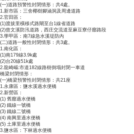
(一)道路預警性封閉情形：共4處。
1.新市區：三舍椰樹腳涵洞及周邊道路
2.官田區：
(1)渡拔里橫移式路閘至台1線省道路
(2)曾文溪防汛道路，西庄交流道至麻豆寮仔廍路段
3.學甲區：南7線急水溪堤防內
(二)道路一般性封閉情形：共3處。
1.南化區：
(1)南179線3.9k處
(2)台20線51k處
2.龍崎嶇:市道182線路樹倒塌封閉一車道
橋梁封閉情形：
(一)橋梁預警性封閉情形：共21座
1.永康區：鹽水溪過水便橋
2.新營區：
(1) 舊廍過水便橋
(2) 鐵線一號橋
(3) 鐵線二號橋
(4) 南興里過水便橋
(5) 土庫里過水便橋
3.鹽水區：下林過水便橋