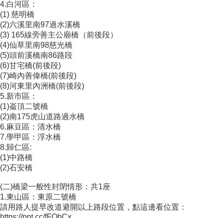
4.白河區：
(1) 慈明橋
(2)六溪里南97過水溪橋
(3) 165線旁善主公廟橋（前後段）
(4)仙草里南98慈光橋
(5)頭前溪橋南86路段
(6)甘宅橋(前後段)
(7)崎內善偉橋(前後段)
(8)河東里內洲橋(前後段)
5.新市區：
(1)崙頂二號橋
(2)南175虎山道路過水橋
6.麻豆區：清水橋
7.學甲區：浮水橋
8.歸仁區:
(1)中路橋
(2)石安橋
(二)橋梁一般性封閉情形：共1座
1.東山區：東原二號橋
請用路人提早改道避開以上路段位置，點這邊看位置：
https://ppt.cc/fFObCx