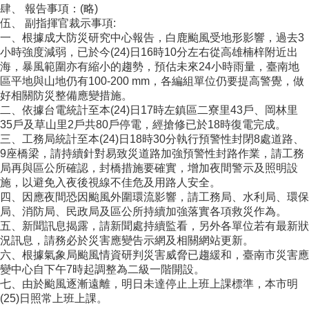
肆、 報告事項：(略)
伍、 副指揮官裁示事項:
一、根據成大防災研究中心報告，白鹿颱風受地形影響，過去3
小時強度減弱，已於今(24)日16時10分左右從高雄楠梓附近出
海，暴風範圍亦有縮小的趨勢，預估未來24小時雨量，臺南地
區平地與山地仍有100-200 mm，各編組單位仍要提高警覺，做
好相關防災整備應變措施。
二、依據台電統計至本(24)日17時左鎮區二寮里43戶、岡林里
35戶及草山里2戶共80戶停電，經搶修已於18時復電完成。
三、工務局統計至本(24)日18時30分執行預警性封閉8處道路、
9座橋梁，請持續針對易致災道路加強預警性封路作業，請工務
局再與區公所確認，封橋措施要確實，增加夜間警示及照明設
施，以避免入夜後視線不佳危及用路人安全。
四、因應夜間恐因颱風外圍環流影響，請工務局、水利局、環保
局、消防局、民政局及區公所持續加強落實各項救災作為。
五、新聞訊息揭露，請新聞處持續監看，另外各單位若有最新狀
況訊息，請務必於災害應變告示網及相關網站更新。
六、根據氣象局颱風情資研判災害威脅已趨緩和，臺南市災害應
變中心自下午7時起調整為二級一階開設。
七、由於颱風逐漸遠離，明日未達停止上班上課標準，本市明
(25)日照常上班上課。