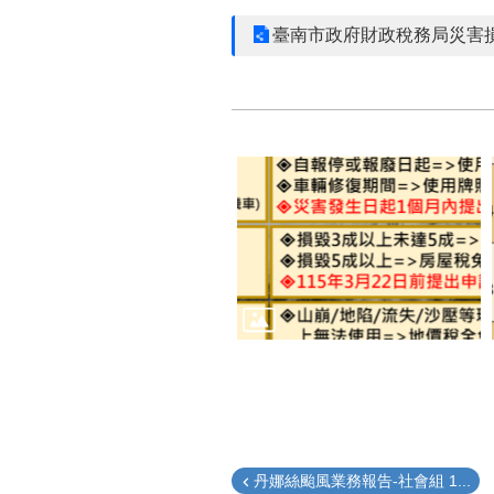
臺南市政府財政稅務局災害
丹娜絲颱風業務報告-社會組 1...