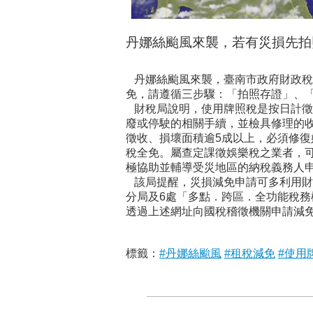
丹娜絲颱風來襲，若有災損先拍
丹娜絲颱風來襲，臺南市政府財政稅
免，請遵循三步驟：「拍照存證」、
財稅局說明，使用牌照稅是按日計徵，
廢或停駛的相關手續，並檢具修理的
徵收、損壞面積逾5成以上，必須修
稅全免。屬查定課徵娛樂稅之業者，
極協助並輔導受災地區的納稅義務人
該局提醒，災損減免申請可多利用財政部稅務
分局及6處「多點．跨區．全功能稅
透過上述網址向國稅稽徵機關申請減免。
標籤：
#丹娜絲颱風
#租稅減免
#使用