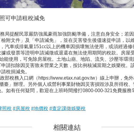
照可申請租稅減免
務局提醒民眾嚴防強風豪雨加強防颱準備，注意自身安全；若因
「檢附文件」及「申請減免」，並在災害發生後儘速提申請，以
汽車或排氣量151cc以上的機車因損壞無法使用，或須經過
收據或發票等證明申請減徵或退還在無法使用期間的稅款。房屋受
復始能使用，可免除房屋稅。土地山崩、地陷、流失、沙壓等環境
可申請扣除因災害致未營業之天數，按比例核減當期之娛樂稅。
申請稅捐減免。
入口網（https://www.etax.nat.gov.tw）線上申
務櫃臺」辦理。另外個人或營利事業財物因災害損毀涉及所得稅、
如有任何疑問，歡迎在上班時間撥打0800-000-321免費服
牌照稅
#房屋稅
#地價稅
#查定課徵娛樂稅
相關連結