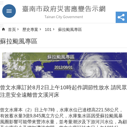
:::
跳到主要內容區塊
:::
首頁
歷史專案
101
蘇拉颱風專區
蘇拉颱風專區
蘇拉颱風專區
2012/08/01
曾文水庫訂於8月2日上午10時起作調節性放水 請民眾
注意安全遠離曾文溪河床
曾文水庫本（2）日上午7時，水庫水位已達標高221.58公尺，
有效蓄水量3億9,845萬立方公尺，水庫集水區因受蘇拉颱風暴
風圈影響可能帶來豐沛水量，並考量潮汐及下游河川水位，為顧