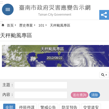
:::
跳到主要內容區塊
:::
首頁
歷史專案
101
天秤颱風專區
天秤颱風專區
天秤颱風專區
2012/08/22
主題：
內容：
全部
停班停課
警戒公告
防災預告
交管道安