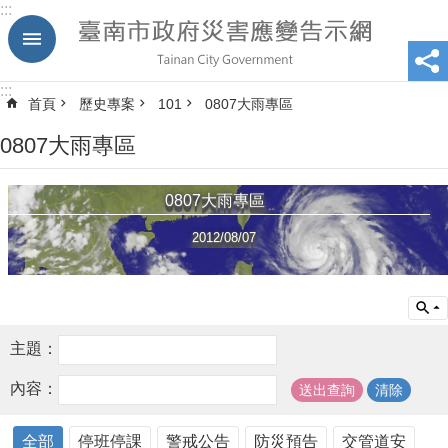
:::
跳到主要內容區塊
:::
首頁
歷史專案
101
0807大雨專區
0807大雨專區
0807大雨專區
2012/08/07
主題：
內容：
全部
停班停課
警戒公告
防災預告
交管道安