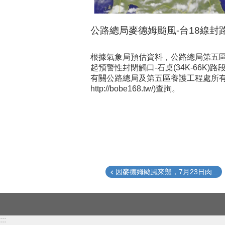
公路總局麥德姆颱風-台18線封
根據氣象局預估資料，公路總局第五區
起預警性封閉觸口-石桌(34K-66
有關公路總局及第五區養護工程處所有災情及
http://bobe168.tw/)查詢。
因麥德姆颱風來襲，7月23日肉...
:::