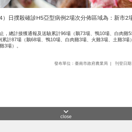
4）日撲殺確診H5亞型病例2場次分佈區域為：新市2
0時止，總計接獲通報及送驗累計96場（鵝73場、鴨10場、白肉
例累計87場（鵝68場、鴨10場、白肉雞3場、火雞3場、土雞3場
雞3場）。
發布單位：臺南市政府農業局
刊登日期：
close