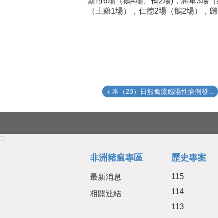
新市6場（鵝4場、鴨2場)，將軍3場
（土雞1場），仁德2場（鵝2場），
本（20）日無禽流感陽性病例發...
:::
非洲豬瘟專區
歷史專案
115
最新消息
114
相關連結
113