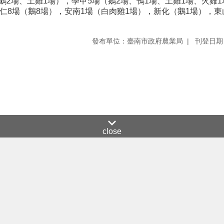
（鵝2場、土雞1場），學甲5場（鵝2場、鴨1場、土雞1場、火雞
歸仁8場（鵝8場），安南1場（白肉雞1場），新化（鵝1場），
發布單位：臺南市政府農業局
刊登日期：
close