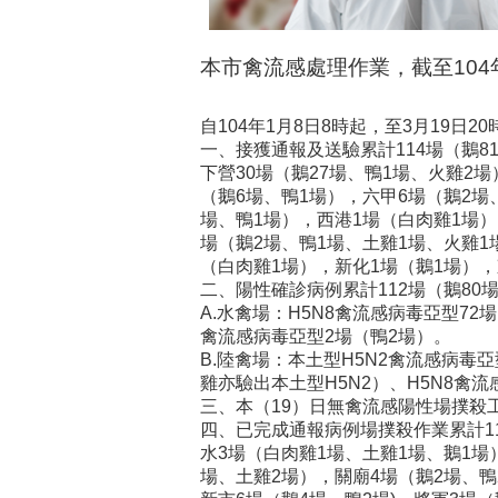
本市禽流感處理作業，截至104
自104年1月8日8時起，至3月19日2
一、接獲通報及送驗累計114場（鵝8
下營30場（鵝27場、鴨1場、火雞2
（鵝6場、鴨1場），六甲6場（鵝2場
場、鴨1場），西港1場（白肉雞1場）
場（鵝2場、鴨1場、土雞1場、火雞1
（白肉雞1場），新化1場（鵝1場），
二、陽性確診病例累計112場（鵝80
A.水禽場：H5N8禽流感病毒亞型72
禽流感病毒亞型2場（鴨2場）。
B.陸禽場：本土型H5N2禽流感病毒
雞亦驗出本土型H5N2）、H5N8禽
三、本（19）日無禽流感陽性場撲殺
四、已完成通報病例場撲殺作業累計11
水3場（白肉雞1場、土雞1場、鵝1場
場、土雞2場），關廟4場（鵝2場、鴨