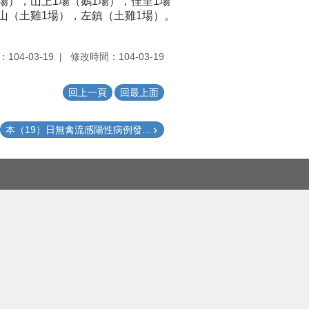
1場），山上1場（鵝1場），佳里1場
東山（土雞1場），左鎮（土雞1場）。
104-03-19
修改時間：104-03-19
回上一頁
回最上面
本（19）日無禽流感陽性病例發...