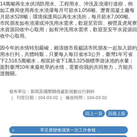
14萬噸再生水供消防用水、工程用水、沖洗及澆灌行道樹，例
如工務局使用再生水澆灌每月可節水1,056噸、瀝青混凝土廠每
月節水528噸；環境保護局以再生水洗街，每月節水7,000噸。
市民朋友如有澆灌或沖洗用水需求，歡迎至官田、柳營及虎尾寮
水資源回收中心取用；如有沖洗用水需求，歡迎至安平水資源回
收中心取用。
因今年的水情特別嚴峻，賴清德市長籲請市民朋友一起加入節約
用水行列，共體時艱，只要每人每日省水3公升，臺灣1年可省
下2,518.5萬噸水，相當於省下1萬3,325個標準游泳池的水量；
面對臺灣10年來最乾旱的水情，需要你我的共同努力，方能共
渡難關。
發布單位：新聞及國際關係處影視數位行銷科
刊登日期：104-03-02
修改時間：104-03-02
回上一頁
回最上面
旱災應變會議第一次工作會報 ...