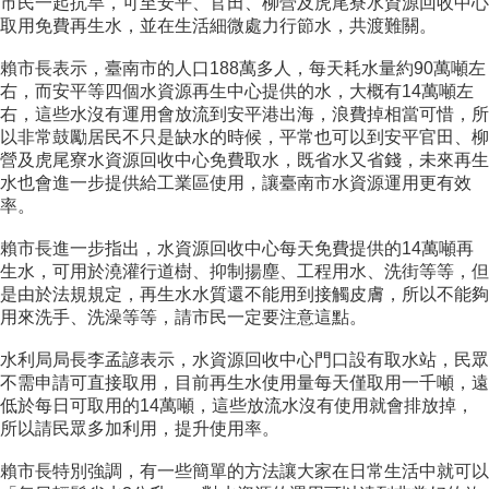
市民一起抗旱，可至安平、官田、柳營及虎尾寮水資源回收中心
取用免費再生水，並在生活細微處力行節水，共渡難關。
賴市長表示，臺南市的人口188萬多人，每天耗水量約90萬噸左
右，而安平等四個水資源再生中心提供的水，大概有14萬噸左
右，這些水沒有運用會放流到安平港出海，浪費掉相當可惜，所
以非常鼓勵居民不只是缺水的時候，平常也可以到安平官田、柳
營及虎尾寮水資源回收中心免費取水，既省水又省錢，未來再生
水也會進一步提供給工業區使用，讓臺南市水資源運用更有效
率。
賴市長進一步指出，水資源回收中心每天免費提供的14萬噸再
生水，可用於澆灌行道樹、抑制揚塵、工程用水、洗街等等，但
是由於法規規定，再生水水質還不能用到接觸皮膚，所以不能夠
用來洗手、洗澡等等，請市民一定要注意這點。
水利局局長李孟諺表示，水資源回收中心門口設有取水站，民眾
不需申請可直接取用，目前再生水使用量每天僅取用一千噸，遠
低於每日可取用的14萬噸，這些放流水沒有使用就會排放掉，
所以請民眾多加利用，提升使用率。
賴市長特別強調，有一些簡單的方法讓大家在日常生活中就可以