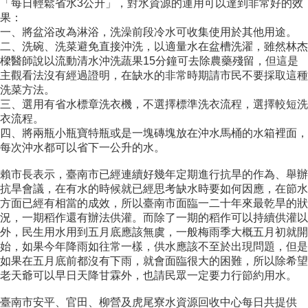
「每日輕鬆省水3公升」，對水資源的運用可以達到非常好的效
果：
一、將盆浴改為淋浴，洗澡前段冷水可收集使用於其他用途。
二、洗碗、洗菜避免直接沖洗，以適量水在盆槽洗濯，雖然林杰
樑醫師說以流動清水沖洗蔬果15分鐘可去除農藥殘留，但這是
主觀看法沒有經過證明，在缺水的非常時期請市民不要採取這種
洗菜方法。
三、選用有省水標章洗衣機，不選擇標準洗衣流程，選擇較短洗
衣流程。
四、將兩瓶小瓶寶特瓶或是一塊磚塊放在沖水馬桶的水箱裡面，
每次沖水都可以省下一公升的水。
賴市長表示，臺南市已經連續好幾年定期進行抗旱的作為、舉辦
抗旱會議，在有水的時候就已經思考缺水時要如何因應，在節水
方面已經有相當的成效，所以臺南市面臨一二十年來最乾旱的狀
況，一期稻作還有辦法供灌。而除了一期的稻作可以持續供灌以
外，民生用水用到五月底應該無虞，一般梅雨季大概五月初就開
始，如果今年降雨如往常一樣，供水應該不至於出現問題，但是
如果在五月底前都沒有下雨，就會面臨很大的困難，所以除希望
老天爺可以早日天降甘霖外，也請民眾一定要力行節約用水。
臺南市安平、官田、柳營及虎尾寮水資源回收中心每日共提供