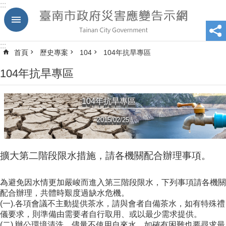
:::
跳到主要內容區塊
:::
首頁
歷史專案
104
104年抗旱專區
104年抗旱專區
104年抗旱專區
2015/02/25
擴大第二階段限水措施，請各機關配合辦理事項。
為避免因水情更加嚴峻而進入第三階段限水，下列事項請各機關
配合辦理，共體時艱度過缺水危機。
(一).各項會議不主動提供茶水，請與會者自備茶水，如有特殊禮
儀要求，則準備由需要者自行取用、或以最少需求提供。
(二).辦公環境清洗，儘量不使用自來水，如確有困難也要尋求最