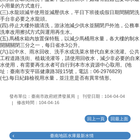
小用量的方式進行。
(三).水龍頭減半使用並減壓供水，平日下班後或假日期間關閉洗
手台非必要之水龍頭。
(四).停止大樓外牆清洗，游泳池減少供水並關閉戶外池，公務車
洗車改用擦拭方式與運用再生水。
(五).馬桶水箱內放置保特瓶，以減少馬桶用水量，各大樓的制水
開關關閉三分之一，每日省水3公升。
(六).以中水、雨水回收、洗手水或洗菜水替代自來水澆灌。公共
工程道路洗街、植栽澆灌等，請使用回收水，減少非必要的自來
水使用，有需要再生水者可自行到本市水資源中心取用。(地
址：臺南市安平區健康路3段15號，電話：06-2976829)
(七).每日紀錄檢視用水量，並注意是否有異常情形。
發布單位：臺南市政府經濟發展局
刊登日期：104-04-04
修改時間：104-04-16
回上一頁
回最上面
臺南地區水庫最新水情