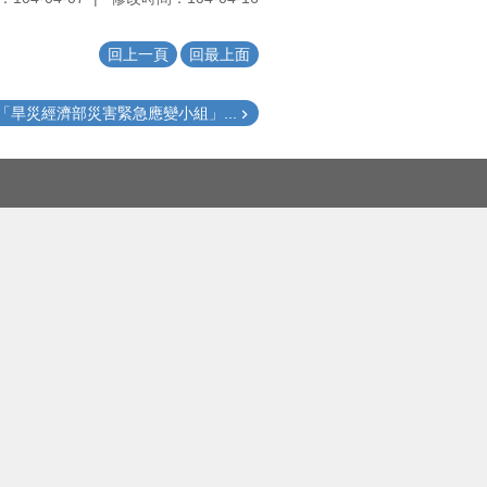
回上一頁
回最上面
「旱災經濟部災害緊急應變小組」...