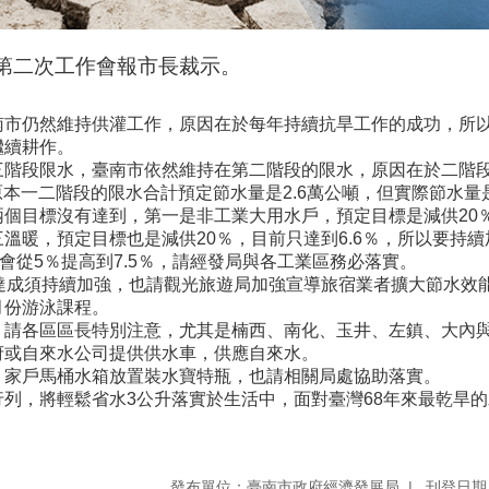
議第二次工作會報市長裁示。
南市仍然維持供灌工作，原因在於每年持續抗旱工作的成功，所
繼續耕作。
三階段限水，臺南市依然維持在第二階段的限水，原因在於二階
原本一二階段的限水合計預定節水量是2.6萬公噸，但實際節水量是
個目標沒有達到，第一是非工業大用水戶，預定目標是減供20％，
溫暖，預定目標也是減供20％，目前只達到6.6％，所以要持
會從5％提高到7.5％，請經發局與各工業區務必落實。
達成須持續加強，也請觀光旅遊局加強宣導旅宿業者擴大節水效
月份游泳課程。
，請各區區長特別注意，尤其是楠西、南化、玉井、左鎮、大內
府或自來水公司提供供水車，供應自來水。
，家戶馬桶水箱放置裝水寶特瓶，也請相關局處協助落實。
列，將輕鬆省水3公升落實於生活中，面對臺灣68年來最乾旱
發布單位：臺南市政府經濟發展局
刊登日期：