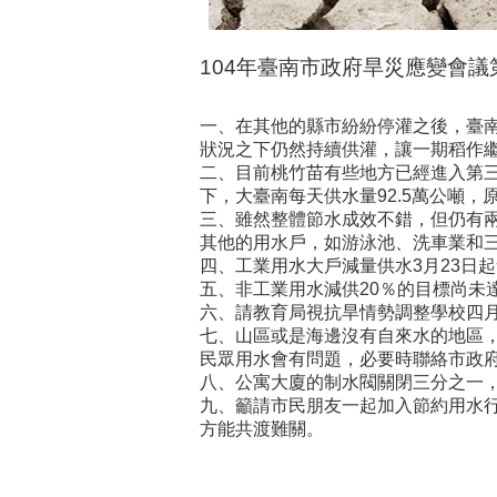
104年臺南市政府旱災應變會
一、在其他的縣市紛紛停灌之後，臺
狀況之下仍然持續供灌，讓一期稻作
二、目前桃竹苗有些地方已經進入第
下，大臺南每天供水量92.5萬公噸，
三、雖然整體節水成效不錯，但仍有兩
其他的用水戶，如游泳池、洗車業和三
四、工業用水大戶減量供水3月23日起
五、非工業用水減供20％的目標尚未
六、請教育局視抗旱情勢調整學校四
七、山區或是海邊沒有自來水的地區
民眾用水會有問題，必要時聯絡市政
八、公寓大廈的制水閥關閉三分之一
九、籲請市民朋友一起加入節約用水行
方能共渡難關。