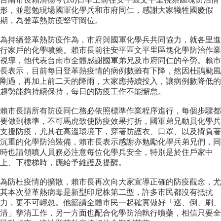
形，並慰勉現場國軍化學兵和市府同仁，感謝大家犧牲國慶假
期，為登革熱防疫堅守岡位。
為持續登革熱防疫作為，市府與國軍化學兵共同協力，就各里進
行家戶的化學噴藥。賴市長前往安平區文平里區塊化學防治作業
視導，他代表台南市全體感謝國軍弟兄及市府同仁的辛勞。賴市
長表示，目前每日登革熱疫情的病例數雖有下降，然因杜鵑颱風
剛過，再加上前二天的降雨，大家應持續投入，讓病例數降低的
趨勢能夠持續保持，每日的防疫工作不能懈怠。
賴市長請所有防疫同仁務必依照標準作業程序進行，每個步驟都
要做到標準，不可馬虎致使防疫效果打折，國軍弟兄動員化學兵
支援防疫，尤其在高溫環境下，穿著防護衣、口罩、以及揹負著
沉重的化學防治裝備，賴市長表示感謝亦勉勵化學兵弟兄們，同
時也請領噴人員務必注意每位化學兵安全，特別是於住戶家中
上、下樓梯時，應給予維護及提醒。
為防杜疫情的擴散，賴市長再次向大家宣導正確的防疫觀念，尤
其本次登革熱病毒是新型印尼株第二型，許多市民都沒有抵抗
力，更不可輕忽。他籲請全體市民一起確實做好「巡、倒、刷、
清」孳清工作，另一方面也配合化學防治執行噴藥，相信只要全