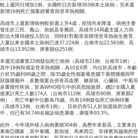
較上週同日增加1例。全國昨日共新增363例本土病例；另本週
新增16例死亡個案經審查與登革熱相關。
高雄市上週新增病例較前週上升4成，疫情尚未降溫，病例主要
發生於三民、鳳山、前鎮及苓雅區。高雄市14局處支援人力與
防治大隊持續投入防治，同時針對鄰里長辦理登革熱衛生教育。
入夏以來全國本土病例已達37,224例，台南市佔22,563例、高
雄市佔13,952例、屏東縣佔251例。
本週完成審查22例疑似死亡病例（高雄市21例、台南市1例），
其中16例與感染登革熱相關，為10女6男，均位於高雄市，年齡
介於35歲到88歲之間，除35歲女性個案罹患腦下垂體腫瘤與甲
狀腺腫瘤外，多數個案合併有高血壓、糖尿病、心臟病、中風等
多重慢性疾病，皆為WHO指引中的高危險族群。總計全國入夏
後累計死亡人數174人（台南市112例、高雄市60例、屏東縣2
例），死亡年齡中位數為76歲。尚有14例疑似死亡病例待審
（高雄市13例、台南市1例）。目前仍有51人於加護病房治療
中，但已有34,746名確診病患康復，康復率93.3%。
此外，今年境外移入病例累積304例，為歷年來新高，主要來自
東南亞國家，其中泰國、新加坡、馬來西亞、菲律賓與越南的登
革熱疫情仍處相對高點，民眾前往這些流行地區旅遊應做好防蚊