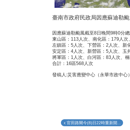
臺南市政府民政局因應蘇迪勒颱
因應蘇迪勒颱風截至8日晚間9時0分總
東山區：113人次、南化區：179人
左鎮區：5人次、下營區：2人次、新
安定區：4人次、新營區：5人次、玉
將軍區：1人次、白河區：83人次、楠
合計：16區568人次
發稿人:災害應變中心（永華市政中心） 張士
官田路閘今(8)日22時重新開...