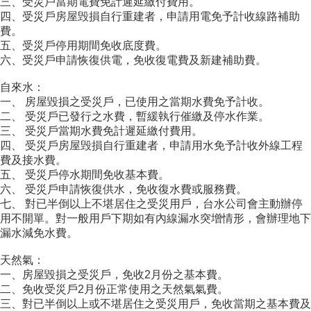
三、受災戶當期電費免計遲延繳付費用。
四、受災戶房屋毁損自行重建者，申請用電免予計收線路補助
費。
五、受災戶停用期間免收底度費。
六、受災戶申請恢復供電，免收復電費及新建補助費。
自來水：
一、 房屋毀損之受災戶，已使用之當期水費免予計收。
二、 受災戶已發行之水費，暫緩執行催繳及停水作業。
三、 受災戶當期水費免計遲延繳付費用。
四、 受災戶房屋毁損自行重建者，申請用水免予計收外線工程
費及接水費。
五、 受災戶停水期間免收基本費。
六、 受災戶申請恢復供水，免收復水費或服務費。
七、 對已半倒以上不堪居住之受災用戶，台水公司會主動辦停
用不開單。對一般用戶下期如有內線漏水突增情形，會辦理地下
漏水減免水費。
天然氣：
一、房屋毀損之受災戶，免收2月份之基本費。
二、免收受災戶2月份正常使用之天然氣氣費。
三、對已半倒以上或不堪居住之受災用戶，免收當期之基本費及