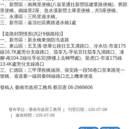
一、新營區：南興里便橋(八翁里通往新營區建業路便橋)、舊部
里便橋、鐵線里2座、急水溪新營土庫里便橋，共5座便橋。
二、永康區：三民里過水橋。
三、新市區：崙頂社區農路過水橋1處
【道路封閉情形(共計9個路段)】
一、新市區：新永橋東側防汛道路
二、東山區：五叉溝-曾庫公路往五叉溝路口、冷水坑-市道175
線16.7K處旁分支線路口、茄苓九-孚佑宮往茄苓九湖路口、凍
腳-南104-2線往孚佑宮(牌樓上去轉彎處)、龍虎口-市道175線
13.4K處旁分支線路口
三、仁德區：三甲潭稅橋涵洞、保安路一段56巷口至車路墘一
號橋、省道臺一線與臺86線路口北上機車便道
發稿人 臺南市政府工務局 蔡宗憲 06-2989606
發布單位：臺南市政府工務局
刊登日期：105-07-08
修改時間：105-07-08