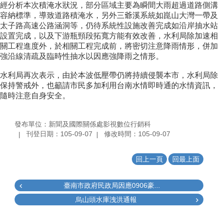
經分析本次積淹水狀況，部分區域主要為瞬間大雨超過道路側溝
容納標準，導致道路積淹水，另外三爺溪系統如崑山大灣一帶及
太子路高速公路涵洞等，仍待系統性設施改善完成如沿岸抽水站
設置完成，以及下游瓶頸段拓寬方能有效改善，水利局除加速相
關工程進度外，於相關工程完成前，將密切注意降雨情形，併加
強沿線清疏及臨時性抽水以因應強降雨之情形。
水利局再次表示，由於本波低壓帶仍將持續侵襲本市，水利局除
保持警戒外，也籲請市民多加利用台南水情即時通的水情資訊，
隨時注意自身安全。
發布單位：新聞及國際關係處影視數位行銷科
刊登日期：105-09-07
修改時間：105-09-07
回上一頁
回最上面
臺南市政府民政局因應0906豪...
烏山頭水庫洩洪通報