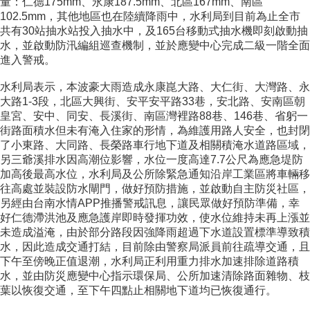
量：仁德175mm、永康187.5mm、北區167mm、南區
102.5mm，其他地區也在陸續降雨中，水利局到目前為止全市
共有30站抽水站投入抽水中，及165台移動式抽水機即刻啟動抽
水，並啟動防汛編組巡查機制，並於應變中心完成二級一階全面
進入警戒。
水利局表示，本波豪大雨造成永康崑大路、大仁街、大灣路、永
大路1-3段，北區大興街、安平安平路33巷，安北路、安南區朝
皇宮、安中、同安、長溪街、南區灣裡路88巷、146巷、省躬一
街路面積水但未有淹入住家的形情，為維護用路人安全，也封閉
了小東路、大同路、長榮路車行地下道及相關積淹水道路區域，
另三爺溪排水因高潮位影響，水位一度高達7.7公尺為應急堤防
加高後最高水位，水利局及公所除緊急通知沿岸工業區將車輛移
往高處並裝設防水閘門，做好預防措施，並啟動自主防災社區，
另經由台南水情APP推播警戒訊息，讓民眾做好預防準備，幸
好仁德滯洪池及應急護岸即時發揮功效，使水位維持未再上漲並
未造成溢淹，由於部分路段因強降雨超過下水道設置標準導致積
水，因此造成交通打結，目前除由警察局派員前往疏導交通，且
下午至傍晚正值退潮，水利局正利用重力排水加速排除道路積
水，並由防災應變中心指示環保局、公所加速清除路面雜物、枝
葉以恢復交通，至下午四點止相關地下道均已恢復通行。