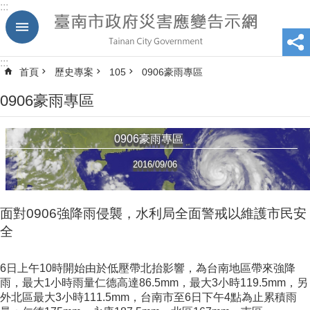
:::
跳到主要內容區塊
:::
首頁
歷史專案
105
0906豪雨專區
0906豪雨專區
0906豪雨專區
2016/09/06
面對0906強降雨侵襲，水利局全面警戒以維護市民安
全
6日上午10時開始由於低壓帶北抬影響，為台南地區帶來強降
雨，最大1小時雨量仁德高達86.5mm，最大3小時119.5mm，另
外北區最大3小時111.5mm，台南市至6日下午4點為止累積雨