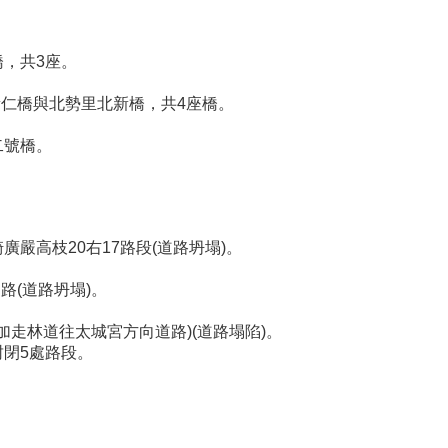
，共3座。
新仁橋與北勢里北新橋，共4座橋。
二號橋。
嚴高枝20右17路段(道路坍塌)。
路(道路坍塌)。
加走林道往太城宮方向道路)(道路塌陷)。
閉5處路段。