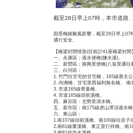
截至28日早上07時，本市道路
因受梅姬颱風影響，截至28日早上0
通行安全。
【橋梁封閉情形(目前計41座橋梁封閉
一、永康區：過水便橋(鹽水溪)。
二、新營區：南興里便橋(八翁里通往
三、白河區：
1. 竹門往甘宅的甘宅橋，165線善
2. 內洲橋、甘宅里西福利無名橋、 
3. 市道165線青葉橋。
4. 市道165線頭前溪橋。
四、麻豆區：北勢里清水橋。
五、新市區：南175線虎山潭頂過水
六、東山區：
1.南107線頭前溪橋、南100線往崁
2.南81線重溪橋、東正里行祥橋、南1
3.南81線急水溪橋