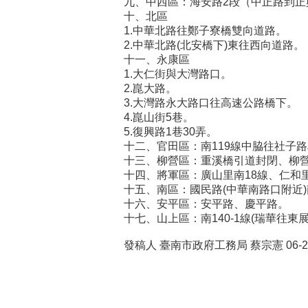
九、中西區：海安路2段（中正路到
十、北區
1.中華北路往鄭子寮橋雙向道路。
2.中華北路(北安橋下)東往西向道路。
十一、永康區
1.大仁街與大灣路口。
2.崑大路。
3.大灣路永大路口往高速公路橋下。
4.崑山街5巷。
5.復興路1巷30弄。
十二、官田區：南119線中脇往社子路段
十三、柳營區：重溪橋引道封閉、柳營
十四、將軍區：廣山里南18線、仁和
十五、南區：國民路(中華南路口附近
十六、安平區：安平路、慶平路。
十七、山上區：南140-1線(瑞華往東展
發稿人 臺南市政府工務局 蔡宗憲 06-29