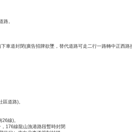
汛道路。
。
)南下車道封閉(廣告招牌欲墜，替代道路可走二行一路轉中正西路接
社區道路)。
26線)。
分，176線龍山漁港路段暫時封閉