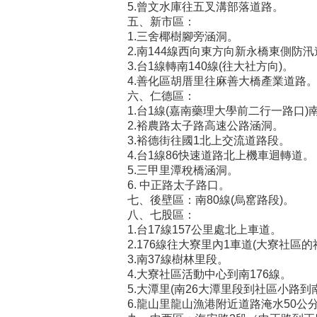
5.曾文水庫往五叉溝部落道路。
五、新市區：
1.三舍椰樹腳旁涵洞。
2.南144線西向東方向新永橋東側防
3.台1線轉南140線(往大社方向)。
4.善化區胡厝里往麻善大橋產業道路
六、仁德區：
1.台1線(嘉南藥理大學前二行一路口
2.裕農路太子路高速公路涵洞。
3.裕德街往國1北上交流道路段。
4.台1線86快速道路北上機車迴轉道。
5.三甲里潭稅橋涵洞。
6. 中正路太子路口。
七、後壁區：南80線(烏窰路段)。
八、七股區：
1.台17線157公里處北上車道。
2.176線往大寮里內1車道(大寮社區的
3.南37線樹林里段。
4.大寮社區活動中心到南176線。
5.大潭里(南26大潭里段到社區小路到南
6.龍山里龍山漁港附近道路淹水50公