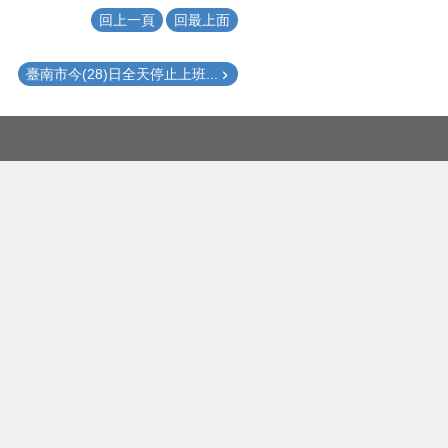
回上一頁
回最上面
臺南市今(28)日全天停止上班...