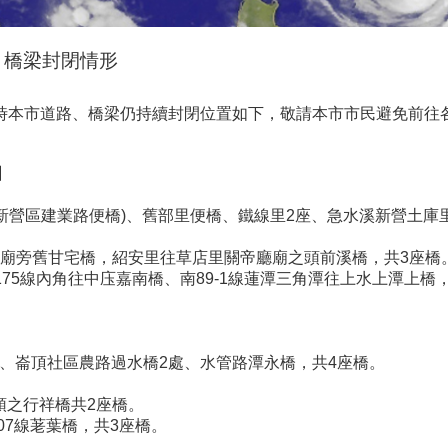
、橋梁封閉情形
7時本市道路、橋梁仍持續封閉位置如下，敬請本市市民避免前往
】
新營區建業路便橋)、舊部里便橋、鐵線里2座、急水溪新營土庫
主公廟旁舊甘宅橋，紹安里往草店里關帝廳廟之頭前溪橋，共3座橋
南175線內角往中庒嘉南橋、南89-1線蓮潭三角潭往上水上潭上橋
橋、崙頂社區農路過水橋2處、水管路潭永橋，共4座橋。
子頭之行祥橋共2座橋。
07線荖葉橋，共3座橋。