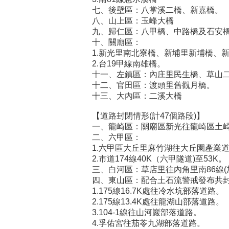
七、後壁區：八掌溪二橋、新嘉橋。
八、山上區：玉峰大橋
九、歸仁區：八甲橋、中路橋及石安橋
十、關廟區：
1.新光里南北寮橋、新埔里新埔橋、
2.台19甲線南雄橋。
十一、左鎮區：內庄里民生橋、草山
十二、官田區：渡頭里舊觀月橋。
十三、大內區：二溪大橋
【道路封閉情形(計47個路段)】
一、龍崎區：關廟區新光往龍崎區土崎廣
二、六甲區：
1.六甲區大丘里麻竹湖往大丘園產業道
2.市道174線40K（六甲隧道)至53K。
三、白河區：草店里往內角里南86線(
四、東山區：配合土石流警戒發布共封
1.175線16.7K處往冷水坑部落道路。
2.175線13.4K處往龍湖山部落道路。
3.104-1線往山河巖部落道路。
4.孚佑宮往茄苓九湖部落道路。