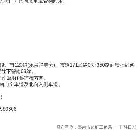
正興街口）南向北車道管制封鎖。
、南120線(永泉禪寺旁)、市道171乙線0K+350路面積水封
往下營南69線。
里南1線往箍療橋方向。
)南向全車道及北向內側車道。
)
89606
發布單位：臺南市政府工務局
刊登日期：