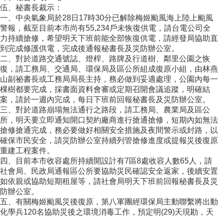
伍、秘書長裁示：
一、中央氣象局於28日17時30分已解除梅姬颱風海上陸上颱風
警報，截至目前本市尚有55,234戶未恢復供電，請台電公司全
力持續搶修，希望明天下班前能全部恢復供電，請經發局協助直
到完成修護供電，完成後通報秘書長及災防辦公室。
二、對於道路交通號誌、燈桿、路牌及行道樹、鄰里公園之恢
復，請工務局、交通局、環保局及區公所組成復原小組，由林燕
山副祕書長或工務局局長主持，務必做到妥適處理，公園內每一
棵樹都要完成，採書面資料會審或定期召開會議追蹤，明確結
案，請於一週內完成，每日下班前回報秘書長及災防辦公室。
三、對於道路崩塌無法通行之路段，請工務局、農業局及區公
所，明天要立即通知開口契約廠商進行搶通搶修，短期內如無法
搶修搶通完成，務必要做好相關安全措施及夜間警示或封路，以
確保市民安全，請災防辦公室持續列管搶修進度或提報災後復原
重建工程案件。
四、目前本市收容處所持續開設計有7區8處收容人數65人，請
社會局、民政局通報區公所要協助災民確認安全返家，後續安置
如依親或協助短期租屋等，請社會局明天下班前回報秘書長及災
防辦公室。
五、有關梅姬颱風災後復原，第八軍團經環保局主動聯繫將出動
化學兵120名協助災後之環境消毒工作，預定明(29)天現勘，天