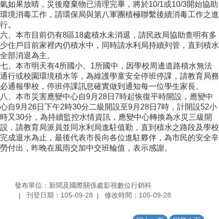
氣如果放晴，災後廢棄物已清理完畢，將於10/1或10/3開始協助
環境消毒工作，請環保局與第八軍團積極聯繫後續消毒工作之進
行。
六、本市目前仍有8區18處積水未消退，請民政局協助查明有多
少住戶目前家裡內仍積水中，同時請水利局持續列管，直到積水
全部消退為主。
七、本市明天有4所國小、1所國中，因學校周邊道路積水無法
通行或校園環境積水等，為維護學童安全停班停課，請教育局務
必通報學校，停班停課訊息確實做到通知每一位學生家長。
八、本市災害應變中心自9月28日7時起恢復平時開設，應變中
心自9月26日下午2時30分二級開設至9月28日7時，計開設52小
時又30分，為持續監控水情資訊，應變中心轉換為水災三級開
設，請教育局派員並同水利局進駐值勤，直到積水之路段及學校
完成退水為止，最後代表市長向各位進駐夥伴，為市民的安全辛
勞付出，昨晚在風雨交加中交班輪值，表示感謝。
發布單位：新聞及國際關係處影視數位行銷科
刊登日期：105-09-28
修改時間：105-09-28